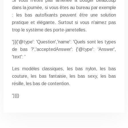
Si vous n'êtes pas amenée à bouger beaucoup
dans la journée, si vous êtes au bureau par exemple
: les bas autofixants peuvent être une solution
pratique et élégante. Surtout si vous n'aimez pas
trop le système des porte-jarretelles.
'}}{'@type': 'Question','name': 'Quels sont les types
de bas ?','acceptedAnswer': {'@type': 'Answer',
'text': '
Les modèles classiques, les bas nylon, les bas
couture, les bas fantaisie, les bas sexy, les bas
résille, les bas de contention.
'}}]}